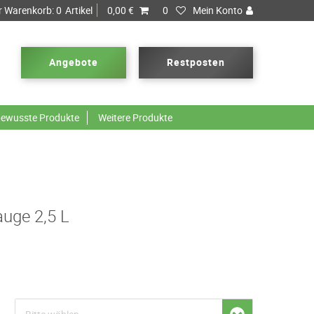
r Warenkorb:
0
Artikel
0,00 €
0
Mein Konto
Angebote
Restposten
ewusste Produkte
Weitere Produkte
auge 2,5 L