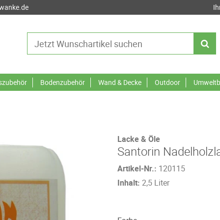
-wanke.de
Ih
tszubehör
Bodenzubehör
Wand & Decke
Outdoor
Umweltb
Lacke & Öle
Santorin Nadelholzl
Artikel-Nr.:
120115
Inhalt:
2,5 Liter