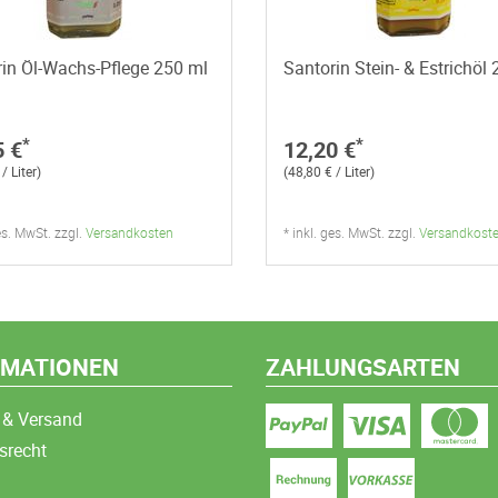
in Öl-Wachs-Pflege 250 ml
Santorin Stein- & Estrichöl
*
*
5 €
12,20 €
/ Liter)
(48,80 € / Liter)
ges. MwSt. zzgl.
Versandkosten
* inkl. ges. MwSt. zzgl.
Versandkost
RMATIONEN
ZAHLUNGSARTEN
 & Versand
srecht