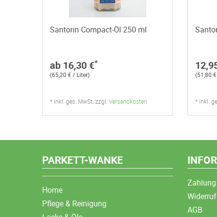
Santorin Compact-Öl 250 ml
Santor
*
ab 16,30 €
12,9
(65,20 € / Liter)
(51,80 € 
* inkl. ges. MwSt. zzgl.
Versandkosten
* inkl. 
PARKETT-WANKE
INFO
Zahlung
Home
Widerruf
Pflege & Reinigung
AGB