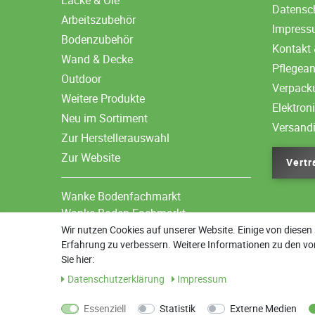
Lacke & Öle
Datensc
Arbeitszubehör
Impres
Bodenzubehör
Kontakt 
Wand & Decke
Pflegea
Outdoor
Verpack
Weitere Produkte
Elektron
Neu im Sortiment
Versand
Zur Herstellerauswahl
Zur Website
Vertr
Wanke Bodenfachmarkt
Wanke Boden-Fachmarkt
Wir nutzen Cookies auf unserer Website. Einige von diesen 
Erfahrung zu verbessern. Weitere Informationen zu den vo
Sie hier:
Daten­schutz­erklärung
Impressum
Essenziell
Statistik
Externe Medien