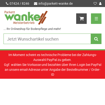
07424 / 8246
info@parkett-wanke.de
☰
Im Moment scheint es technische Probleme bei der Zahlungs-
Auswahl PayPal zu geben.
Ggf. wählen Sie Vorkasse und bezahlen über Ihren Login bei PayPal
an unsere email-Adresse unter Angabe der Bestellnummer / Order-
ID