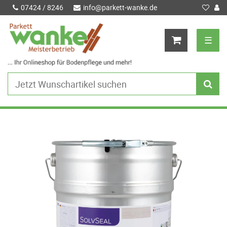
07424 / 8246
info@parkett-wanke.de
☰