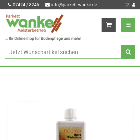
07424 / 8246
info@parkett-wanke.de
☰