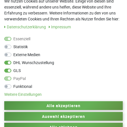
Wir nutzen Cookies auf unserer Website. Einige von diesen sind
essenziell, während andere uns helfen, diese Website und Ihre
13:00 Uhr - 17:30 Uhr
Erfahrung zu verbessern. Weitere Informationen zu den von uns
Sa: 9:00 Uhr - 13:00 Uhr
verwendeten Cookies und Ihren Rechten als Nutzer finden Sie hier:
Daten­schutz­erklärung
Impressum
Weitere Termine nach Absprache möglich
Essenziell
Statistik
ANFAHRT
Externe Medien
Parkett Wanke
DHL Wunschzustellung
Max-Planck-Straße 21
GLS
78549 Spaichingen
PayPal
Funktional
Weitere Einstellungen
Zurück zum Anfang
Alle akzeptieren
Auswahl akzeptieren
© 2010-2025 by Parkett Wanke
Design by