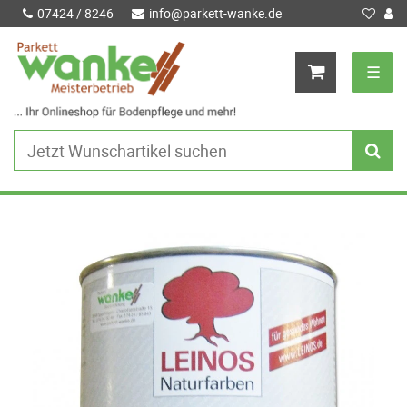
07424 / 8246
info@parkett-wanke.de
☰