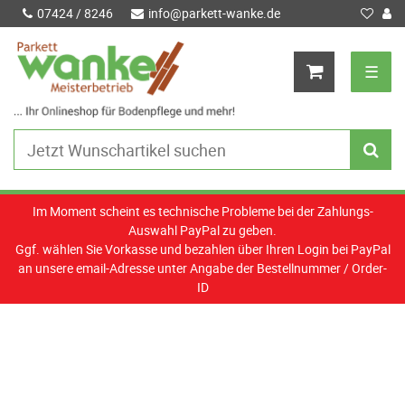
07424 / 8246
info@parkett-wanke.de
☰
Im Moment scheint es technische Probleme bei der Zahlungs-
Auswahl PayPal zu geben.
Ggf. wählen Sie Vorkasse und bezahlen über Ihren Login bei PayPal
an unsere email-Adresse unter Angabe der Bestellnummer / Order-
ID