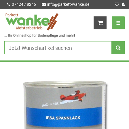
07424 / 8246
info@parkett-wanke.de
☰