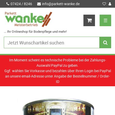
07424 / 8246
info@parkett-wanke.de
☰
Im Moment scheint es technische Probleme bei der Zahlungs-
Auswahl PayPal zu geben.
Ggf. wählen Sie Vorkasse und bezahlen über Ihren Login bei PayPal
an unsere email-Adresse unter Angabe der Bestellnummer / Order-
ID