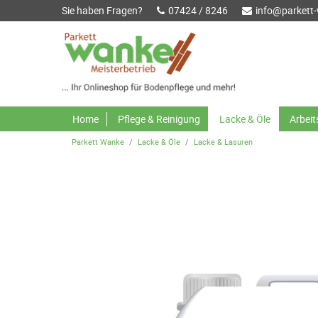
Sie haben Fragen?
07424 / 8246
info@parkett
Home
Pflege & Reinigung
Lacke & Öle
Arbei
Parkett Wanke
Lacke & Öle
Lacke & Lasuren