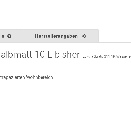
ls
Herstellerangaben
halbmatt 10 L bisher
Eukula Strato 311 1K-Wasserla
strapazierten Wohnbereich.