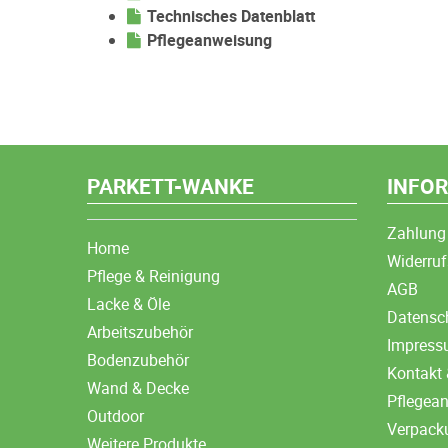
Technisches Datenblatt
Pflegeanweisung
PARKETT-WANKE
INFO
Zahlung
Home
Widerruf
Pflege & Reinigung
AGB
Lacke & Öle
Datensc
Arbeitszubehör
Impres
Bodenzubehör
Kontakt 
Wand & Decke
Pflegea
Outdoor
Verpack
Weitere Produkte