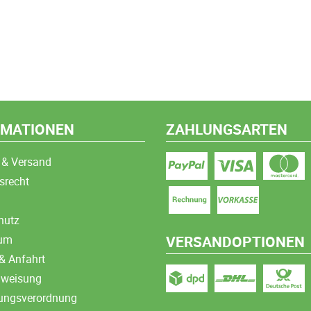
RMATIONEN
ZAHLUNGSARTEN
 & Versand
srecht
hutz
sum
VERSANDOPTIONEN
& Anfahrt
nweisung
ungsverordnung