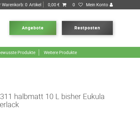
r Warenkorb:
0
Artikel
0,00 €
0
Mein Konto
Angebote
Restposten
ewusste Produkte
Weitere Produkte
 311 halbmatt 10 L bisher Eukula
erlack