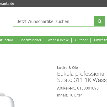
-wanke.de
Ih
tszubehör
Bodenzubehör
Wand & Decke
Outdoor
Umweltb
Lacke & Öle
Eukula professional
Strato 311 1K-Wass
Artikel-Nr.:
0138001090
Inhalt:
10 Liter