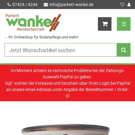
07424 / 8246
info@parkett-wanke.de
☰
Im Moment scheint es technische Probleme bei der Zahlungs-
Auswahl PayPal zu geben.
Ggf. wählen Sie Vorkasse und bezahlen über Ihren Login bei PayPal
an unsere email-Adresse unter Angabe der Bestellnummer / Order-
ID