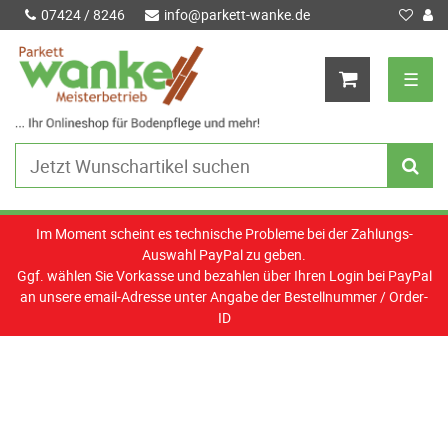
07424 / 8246
info@parkett-wanke.de
☰
Im Moment scheint es technische Probleme bei der Zahlungs-
Auswahl PayPal zu geben.
Ggf. wählen Sie Vorkasse und bezahlen über Ihren Login bei PayPal
an unsere email-Adresse unter Angabe der Bestellnummer / Order-
ID