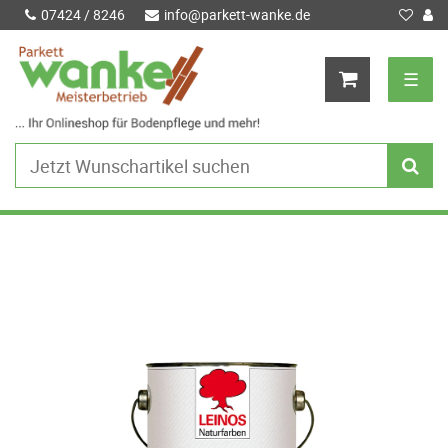
07424 / 8246
info@parkett-wanke.de
☰