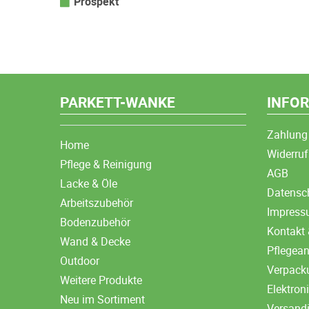
Prospekt
PARKETT-WANKE
INFO
Zahlung
Home
Widerruf
Pflege & Reinigung
AGB
Lacke & Öle
Datensc
Arbeitszubehör
Impres
Bodenzubehör
Kontakt 
Wand & Decke
Pflegea
Outdoor
Verpack
Weitere Produkte
Elektron
Neu im Sortiment
Versand