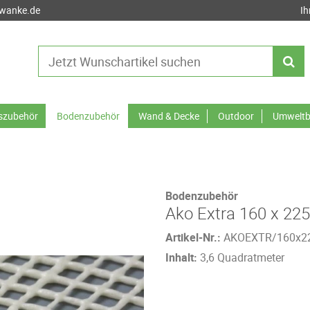
-wanke.de
Ih
tszubehör
Bodenzubehör
Wand & Decke
Outdoor
Umweltb
Bodenzubehör
Ako Extra 160 x 22
Artikel-Nr.:
AKOEXTR/160x2
Inhalt:
3,6 Quadratmeter