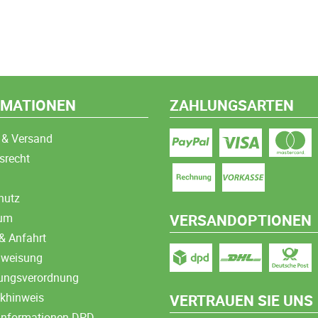
RMATIONEN
ZAHLUNGSARTEN
 & Versand
srecht
hutz
sum
VERSANDOPTIONEN
& Anfahrt
nweisung
ungsverordnung
ikhinweis
VERTRAUEN SIE UNS
informationen DPD