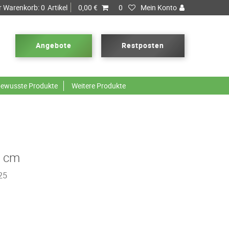
r Warenkorb:
0
Artikel
0,00 €
0
Mein Konto
Angebote
Restposten
ewusste Produkte
Weitere Produkte
5 cm
25