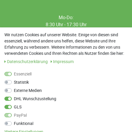
Mo-Do:
8:30 Uhr - 17:30 Uhr
8:30 Uhr - 12:00 Uhr
Wir nutzen Cookies auf unserer Website. Einige von diesen sind
essenziell, während andere uns helfen, diese Website und Ihre
13:00 Uhr - 17:30 Uhr
Erfahrung zu verbessern. Weitere Informationen zu den von uns
Sa: 9:00 Uhr - 13:00 Uhr
verwendeten Cookies und Ihren Rechten als Nutzer finden Sie hier:
Daten­schutz­erklärung
Impressum
Weitere Termine nach Absprache möglich
Essenziell
Statistik
ANFAHRT
Externe Medien
Parkett Wanke
DHL Wunschzustellung
Max-Planck-Straße 21
GLS
78549 Spaichingen
PayPal
Funktional
Weitere Einstellungen