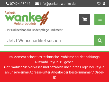
07424 / 8246
info@parkett-wanke.de
☰
Im Moment scheint es technische Probleme bei der Zahlungs-
Auswahl PayPal zu geben.
Ggf. wählen Sie Vorkasse und bezahlen über Ihren Login bei PayPal
an unsere email-Adresse unter Angabe der Bestellnummer / Order-
ID