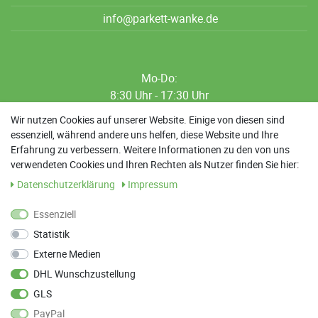
info@parkett-wanke.de
Mo-Do:
8:30 Uhr - 17:30 Uhr
8:30 Uhr - 12:00 Uhr
Wir nutzen Cookies auf unserer Website. Einige von diesen sind
essenziell, während andere uns helfen, diese Website und Ihre
13:00 Uhr - 17:30 Uhr
Erfahrung zu verbessern. Weitere Informationen zu den von uns
Sa: 9:00 Uhr - 13:00 Uhr
verwendeten Cookies und Ihren Rechten als Nutzer finden Sie hier:
Daten­schutz­erklärung
Impressum
Weitere Termine nach Absprache möglich
Essenziell
Statistik
ANFAHRT
Externe Medien
Parkett Wanke
DHL Wunschzustellung
Max-Planck-Straße 21
GLS
78549 Spaichingen
PayPal