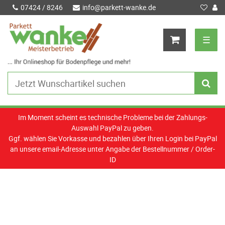
07424 / 8246
info@parkett-wanke.de
☰
Im Moment scheint es technische Probleme bei der Zahlungs-
Auswahl PayPal zu geben.
Ggf. wählen Sie Vorkasse und bezahlen über Ihren Login bei PayPal
an unsere email-Adresse unter Angabe der Bestellnummer / Order-
ID