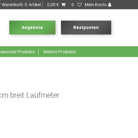
r Warenkorb:
0
Artikel
0,00 €
0
Mein Konto
Angebote
Restposten
ewusste Produkte
Weitere Produkte
 cm breit Laufmeter