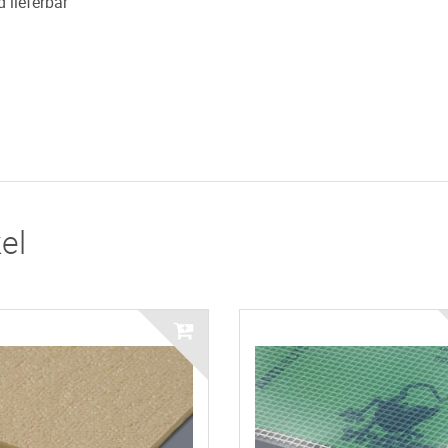
 lieferbar
el