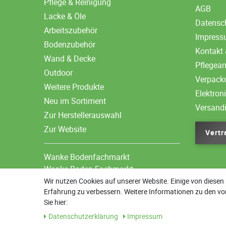
Pflege & Reinigung
AGB
Lacke & Öle
Datensc
Arbeitszubehör
Impres
Bodenzubehör
Kontakt 
Wand & Decke
Pflegea
Outdoor
Verpack
Weitere Produkte
Elektron
Neu im Sortiment
Versand
Zur Herstellerauswahl
Zur Website
Vertr
Wanke Bodenfachmarkt
Wanke Boden-Fachmarkt
Wir nutzen Cookies auf unserer Website. Einige von diesen 
Erfahrung zu verbessern. Weitere Informationen zu den vo
Sie hier:
Daten­schutz­erklärung
Impressum