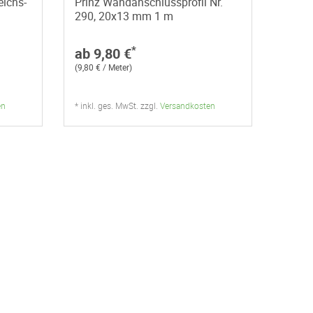
eichs-
Prinz Wandanschlussprofil Nr.
290, 20x13 mm 1 m
*
ab 9,80 €
(9,80 € / Meter)
en
* inkl. ges. MwSt. zzgl.
Versandkosten