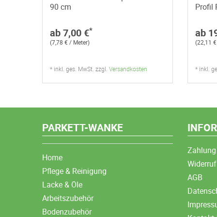
90 cm
Profil
*
ab 7,00 €
ab 1
(7,78 € / Meter)
(22,11 €
* inkl. ges. MwSt. zzgl.
Versandkosten
* inkl. 
PARKETT-WANKE
INFO
Zahlung
Home
Widerruf
Pflege & Reinigung
AGB
Lacke & Öle
Datensc
Arbeitszubehör
Impres
Bodenzubehör