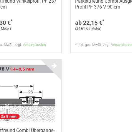
tfreund Winkelprofil PF 237
Parkettfreund Combi Ausgl
 cm
Profil PF 376 V 90 cm
*
*
30 €
ab 22,15 €
/ Meter)
(24,61 € / Meter)
ges. MwSt. zzgl.
Versandkosten
* inkl. ges. MwSt. zzgl.
Versandkost
ttfreund Combi Übergangs-