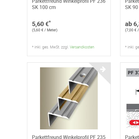
Parkettfreund Winkelprofil PF 236
Parket
SK 100 cm
SK 90
*
5,60 €
ab 6,
(5,60 € / Meter)
(7,00 € 
* inkl. ges. MwSt. zzgl.
Versandkosten
* inkl. 
Parkettfreund Winkelprofil PF 235
Parke