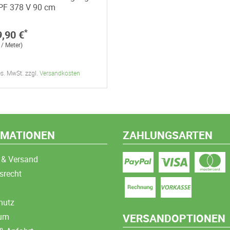
 PF 378 V 90 cm
*
9,90 €
 / Meter)
ges. MwSt. zzgl.
Versandkosten
RMATIONEN
ZAHLUNGSARTEN
 & Versand
srecht
hutz
sum
VERSANDOPTIONEN