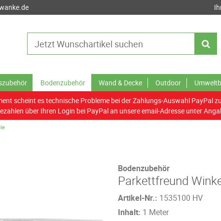
-wanke.de
Ih
tszubehör
Bodenzubehör
Wand & Decke
Outdoor
Umweltb
nt scheint es technische Probleme bei der Zahlungs-Auswahl PayPal z
ezahlen über Ihren Login bei PayPal an unsere email-Adresse unter Anga
le
Bodenzubehör
Parkettfreund Winke
Artikel-Nr.:
1535100 HV
Inhalt:
1 Meter