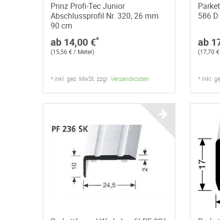
Prinz Profi-Tec Junior
Parket
Abschlussprofil Nr. 320, 26 mm
586 D
90 cm
*
ab 14,00 €
ab 1
(15,56 € / Meter)
(17,70 €
* inkl. ges. MwSt. zzgl.
Versandkosten
* inkl. 