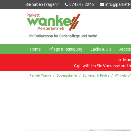
Sie haben Fragen?
07424 / 8246
info@parkett
Home
Pflege & Reinigung
Lacke & Öle
Arbei
Im Mome
Ggf. wählen Sie Vorkasse und b
Parkett Wanke
Bodenzubehör
Schienen & Profile
Winkelprofi