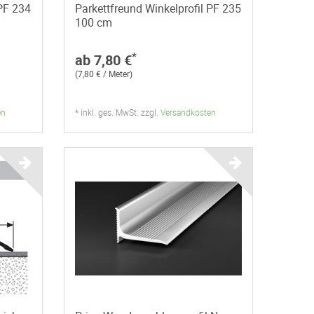
 PF 234
Parkettfreund Winkelprofil PF 235
100 cm
*
ab 7,80 €
(7,80 € / Meter)
en
* inkl. ges. MwSt. zzgl.
Versandkosten