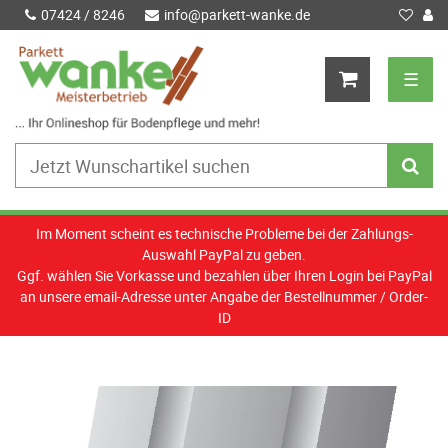
07424 / 8246
info@parkett-wanke.de
☰
Im Moment scheint es technische Probleme bei der Zahlungs-
Auswahl PayPal zu geben.
Ggf. wählen Sie Vorkasse und bezahlen über Ihren Login bei PayPal
an unsere email-Adresse unter Angabe der Bestellnummer / Order-
ID