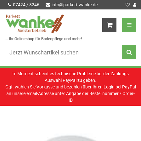
07424 / 8246
info@parkett-wanke.de
☰
Im Moment scheint es technische Probleme bei der Zahlungs-
Auswahl PayPal zu geben.
Ggf. wählen Sie Vorkasse und bezahlen über Ihren Login bei PayPal
an unsere email-Adresse unter Angabe der Bestellnummer / Order-
ID