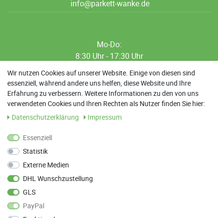
info@parkett-wanke.de
Mo-Do:
8:30 Uhr - 17:30 Uhr
8:30 Uhr - 12:00 Uhr
Wir nutzen Cookies auf unserer Website. Einige von diesen sind
essenziell, während andere uns helfen, diese Website und Ihre
13:00 Uhr - 17:30 Uhr
Erfahrung zu verbessern. Weitere Informationen zu den von uns
Sa: 9:00 Uhr - 13:00 Uhr
verwendeten Cookies und Ihren Rechten als Nutzer finden Sie hier:
Daten­schutz­erklärung
Impressum
Weitere Termine nach Absprache möglich
Essenziell
Statistik
ANFAHRT
Externe Medien
Parkett Wanke
DHL Wunschzustellung
Max-Planck-Straße 21
GLS
78549 Spaichingen
PayPal