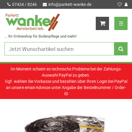
07424 / 8246
info@parkett-wanke.de
☰
Im Moment scheint es technische Probleme bei der Zahlungs-
Auswahl PayPal zu geben.
Ggf. wählen Sie Vorkasse und bezahlen über Ihren Login bei PayPal
an unsere email-Adresse unter Angabe der Bestellnummer / Order-
ID