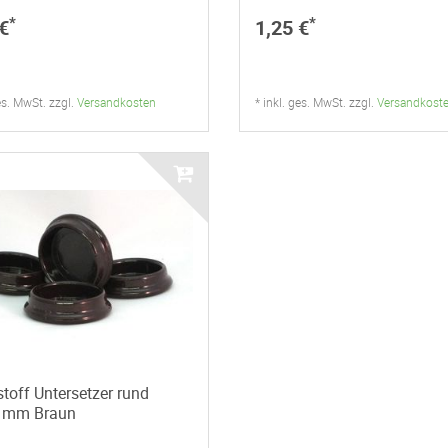
*
*
€
1,25 €
ges. MwSt. zzgl.
Versandkosten
* inkl. ges. MwSt. zzgl.
Versandkost
toff Untersetzer rund
 mm Braun