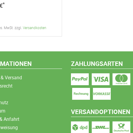
*
€
ges. MwSt. zzgl.
Versandkosten
RMATIONEN
ZAHLUNGSARTEN
 & Versand
srecht
hutz
sum
VERSANDOPTIONEN
& Anfahrt
nweisung