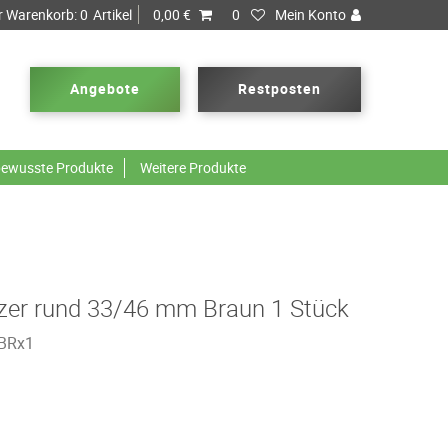
r Warenkorb:
0
Artikel
0,00 €
0
Mein Konto
Angebote
Restposten
ewusste Produkte
Weitere Produkte
tzer rund 33/46 mm Braun 1 Stück
BRx1