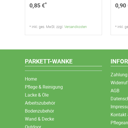
*
0,85 €
0,90 
* inkl. ges. MwSt. zzgl.
Versandkosten
* inkl. 
PARKETT-WANKE
INFO
Zahlung
Home
Widerruf
Pflege & Reinigung
AGB
Lacke & Öle
Datensc
Arbeitszubehör
Impres
Bodenzubehör
Kontakt 
Wand & Decke
Pflegea
Outdoor