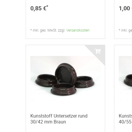
*
0,85 €
1,00 
* inkl. ges. MwSt. zzgl.
Versandkosten
* inkl. 
Kunststoff Untersetzer rund
Kunsts
30/42 mm Braun
40/55