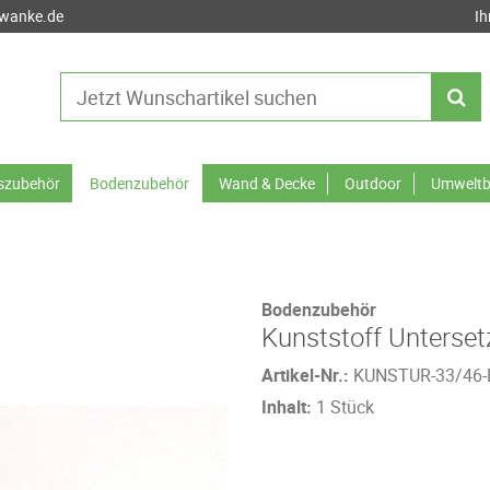
-wanke.de
Ih
tszubehör
Bodenzubehör
Wand & Decke
Outdoor
Umweltb
Bodenzubehör
Kunststoff Unterse
Artikel-Nr.:
KUNSTUR-33/46-
Inhalt:
1 Stück