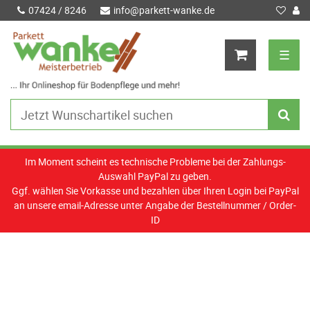
07424 / 8246
info@parkett-wanke.de
☰
Im Moment scheint es technische Probleme bei der Zahlungs-
Auswahl PayPal zu geben.
Ggf. wählen Sie Vorkasse und bezahlen über Ihren Login bei PayPal
an unsere email-Adresse unter Angabe der Bestellnummer / Order-
ID