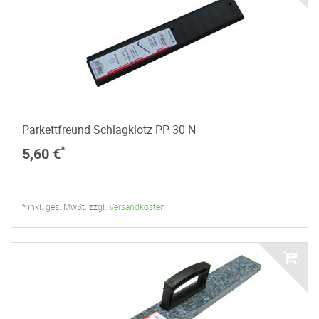
Parkettfreund Schlagklotz PP 30 N
*
5,60 €
* inkl. ges. MwSt. zzgl.
Versandkosten