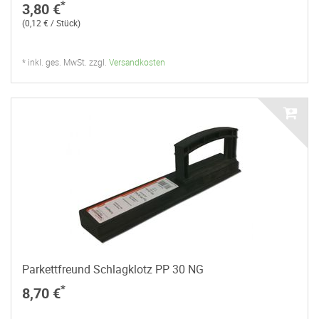
*
3,80 €
(0,12 € / Stück)
* inkl. ges. MwSt. zzgl.
Versandkosten
Parkettfreund Schlagklotz PP 30 NG
*
8,70 €