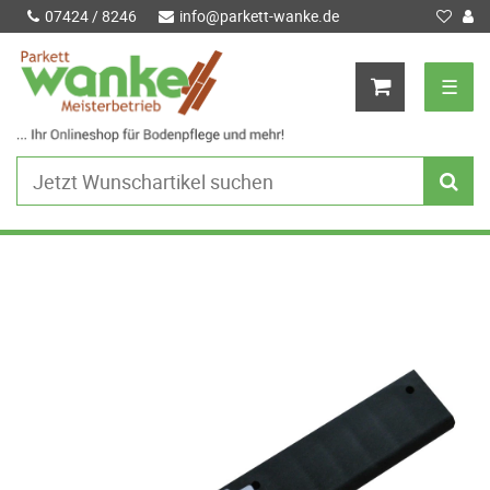
07424 / 8246
info@parkett-wanke.de
☰