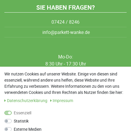
SIE HABEN FRAGEN?
07424 / 8246
info@parkett-wanke.de
Mo-Do:
8:30 Uhr - 17:30 Uhr
8:30 Uhr - 12:00 Uhr
Wir nutzen Cookies auf unserer Website. Einige von diesen sind
essenziell, während andere uns helfen, diese Website und Ihre
13:00 Uhr - 17:30 Uhr
Erfahrung zu verbessern. Weitere Informationen zu den von uns
Sa: 9:00 Uhr - 13:00 Uhr
verwendeten Cookies und Ihren Rechten als Nutzer finden Sie hier:
Daten­schutz­erklärung
Impressum
Weitere Termine nach Absprache möglich
Essenziell
Statistik
ANFAHRT
Externe Medien